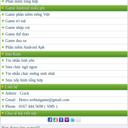
Phần mềm tổng hợp
Game Android miễn phí
Game phần mềm tiếng Việt
Game trí tuệ
Game nhập vai
Game thể thao
Game đua xe
Phần mềm Android Apk
Sms Kute
Tin nhắn tình yêu
Sms chúc ngủ ngon
Tin nhắn chúc mừng sinh nhật
Sms xếp hình tổng hợp
Liên hệ
Admin : Crack
Gmail : Hotro.webtaigame@gmail.com
Phone : 0167.444.5698 ( SMS )
Chia sẻ bài viết này :
Bạn đang tìm game??