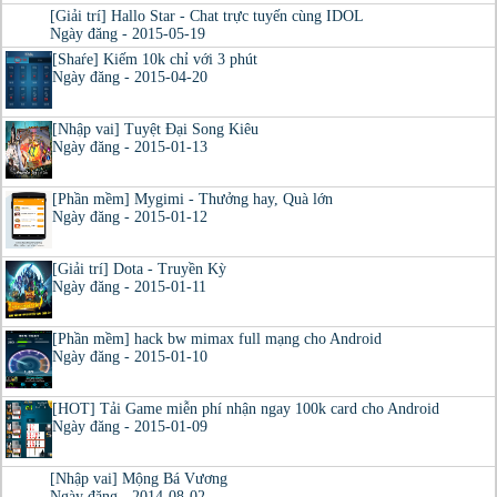
[Giải trí] Hallo Star - Chat trực tuyến cùng IDOL
Ngày đăng - 2015-05-19
[Shaŕe] Kiếm 10k chỉ với 3 phút
Ngày đăng - 2015-04-20
[Nhập vai] Tuyệt Đại Song Kiêu
Ngày đăng - 2015-01-13
[Phần mềm] Mygimi - Thưởng hay, Quà lớn
Ngày đăng - 2015-01-12
[Giải trí] Dota - Truyền Kỳ
Ngày đăng - 2015-01-11
[Phần mềm] hack bw mimax full mạng cho Android
Ngày đăng - 2015-01-10
[HOT] Tải Game miễn phí nhận ngay 100k card cho Android
Ngày đăng - 2015-01-09
[Nhập vai] Mộng Bá Vương
Ngày đăng - 2014-08-02