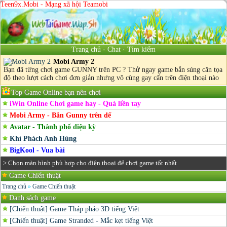
Teen9x.Mobi - Mạng xã hội Teamobi
Trang chủ
-
Chat
·
Tìm kiếm
Mobi Army 2
Bạn đã từng chơi game GUNNY trên PC ? Thử ngay game bắn súng căn tọa
độ theo lượt cách chơi đơn giản nhưng vô cùng gay cấn trên điện thoại nào
Top Game Online bạn nên chơi
iWin Online Chơi game hay - Quà liền tay
Mobi Army - Bắn Gunny trên dế
Avatar - Thành phố diệu kỳ
Khí Phách Anh Hùng
BigKool - Vua bài
> Chọn màn hình phù hợp cho điện thoại để chơi game tốt nhất
Game Chiến thuật
Trang chủ
»
Game Chiến thuật
Danh sách game
[Chiến thuật] Game Tháp pháo 3D tiếng Việt
[Chiến thuật] Game Stranded - Mắc kẹt tiếng Việt