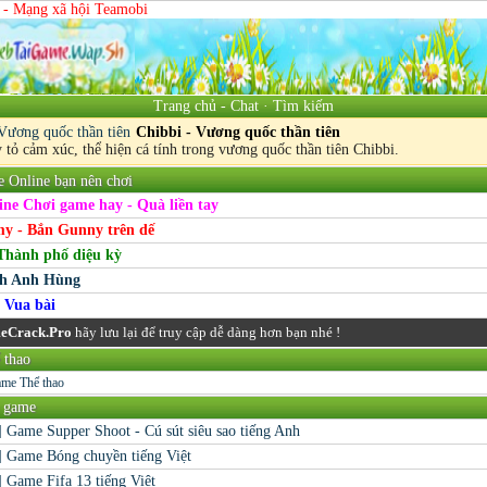
 - Mạng xã hội Teamobi
Trang chủ
-
Chat
·
Tìm kiếm
Chibbi - Vương quốc thần tiên
 tỏ cảm xúc, thể hiện cá tính trong vương quốc thần tiên Chibbi.
Online bạn nên chơi
ne Chơi game hay - Quà liền tay
y - Bắn Gunny trên dế
hành phố diệu kỳ
ch Anh Hùng
 Vua bài
eCrack.Pro
hãy lưu lại để truy cập dễ dàng hơn bạn nhé !
 thao
me Thể thao
h game
] Game Supper Shoot - Cú sút siêu sao tiếng Anh
] Game Bóng chuyền tiếng Việt
] Game Fifa 13 tiếng Việt