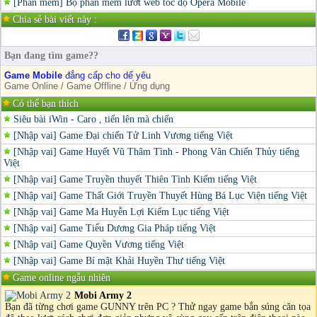
[Phần mềm] Bộ phần mềm lướt web tốc độ Opera Mobile
Chia sẻ bài viết này :
Bạn đang tìm game??
Game Mobile
đẳng cấp cho dế yêu
Game Online / Game Offline / Ứng dụng
Có thể bạn thích
Siêu bài iWin - Caro , tiến lên mà chiến
[Nhập vai] Game Đại chiến Tử Linh Vương tiếng Việt
[Nhập vai] Game Huyết Vũ Thâm Tình - Phong Vân Chiến Thủy tiếng
Việt
[Nhập vai] Game Truyền thuyết Thiên Tình Kiếm tiếng Việt
[Nhập vai] Game Thất Giới Truyền Thuyết Hùng Bá Lục Viện tiếng Việt
[Nhập vai] Game Ma Huyễn Lợi Kiếm Lục tiếng Việt
[Nhập vai] Game Tiểu Dương Gia Pháp tiếng Việt
[Nhập vai] Game Quyền Vương tiếng Việt
[Nhập vai] Game Bí mật Khải Huyền Thư tiếng Việt
Game online ngẫu nhiên
Mobi Army 2
Bạn đã từng chơi game GUNNY trên PC ? Thử ngay game bắn súng căn tọa