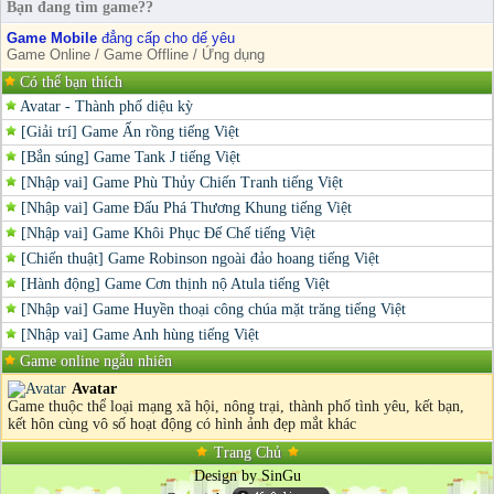
Bạn đang tìm game??
Game Mobile
đẳng cấp cho dế yêu
Game Online / Game Offline / Ứng dụng
Có thể bạn thích
Avatar - Thành phố diệu kỳ
[Giải trí] Game Ấn rồng tiếng Việt
[Bắn súng] Game Tank J tiếng Việt
[Nhập vai] Game Phù Thủy Chiến Tranh tiếng Việt
[Nhập vai] Game Đấu Phá Thương Khung tiếng Việt
[Nhập vai] Game Khôi Phục Đế Chế tiếng Việt
[Chiến thuật] Game Robinson ngoài đảo hoang tiếng Việt
[Hành động] Game Cơn thịnh nộ Atula tiếng Việt
[Nhập vai] Game Huyền thoại công chúa mặt trăng tiếng Việt
[Nhập vai] Game Anh hùng tiếng Việt
Game online ngẫu nhiên
Avatar
Game thuộc thể loại mạng xã hội, nông trại, thành phố tình yêu, kết bạn,
kết hôn cùng vô số hoạt động có hình ảnh đẹp mắt khác
Trang Chủ
Design by SinGu