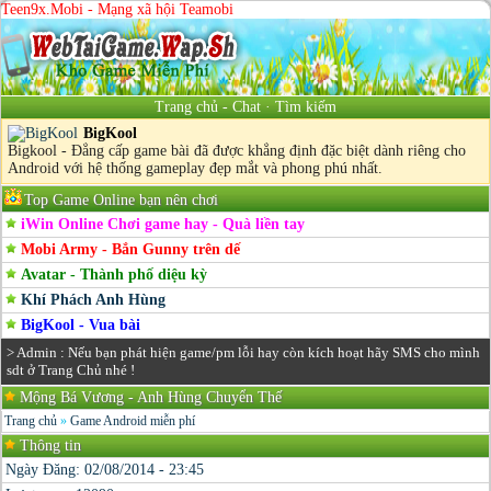
Teen9x.Mobi - Mạng xã hội Teamobi
Trang chủ
-
Chat
·
Tìm kiếm
BigKool
Bigkool - Đẳng cấp game bài đã được khẳng định đặc biệt dành riêng cho
Android với hệ thống gameplay đẹp mắt và phong phú nhất.
Top Game Online bạn nên chơi
iWin Online Chơi game hay - Quà liền tay
Mobi Army - Bắn Gunny trên dế
Avatar - Thành phố diệu kỳ
Khí Phách Anh Hùng
BigKool - Vua bài
> Admin : Nếu bạn phát hiện game/pm lỗi hay còn kích hoạt hãy SMS cho mình
sdt ở Trang Chủ nhé !
Mộng Bá Vương - Anh Hùng Chuyển Thế
Trang chủ
»
Game Android miễn phí
Thông tin
Ngày Đăng: 02/08/2014 - 23:45