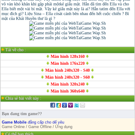
vô vàn khó khăn khi gặp phải mộtkẻ giấu mặt. Hắn đã tìm đến Ella và cho
Ella biết một vài bí mật. Vậy kẻ giấu mặt này là ai? Hắn tatìm đến Ella với
mục đích gì? Liệu Sina – Ella cósát cánh bên nhau đến hết cuộc chiến ? Bí
mật của Khải Huyền thư là gì ?
Tải về cho :
Màn hình 128x160
Màn hình 176x220
Màn hình 240x320 - S40
Màn hình 240x320 - S60
Màn hình 320x240
Màn hình 360x640
Chia sẻ bài viết này :
Bạn đang tìm game??
Game Mobile
đẳng cấp cho dế yêu
Game Online / Game Offline / Ứng dụng
Có thể bạn thích